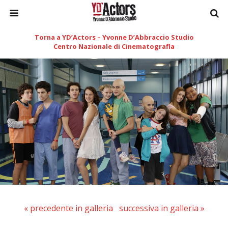
Torna a YD’Actors – Yvonne D’Abbraccio Studio
Centro Nazionale di Cinematografia
« precedente in galleria
successiva in galleria »