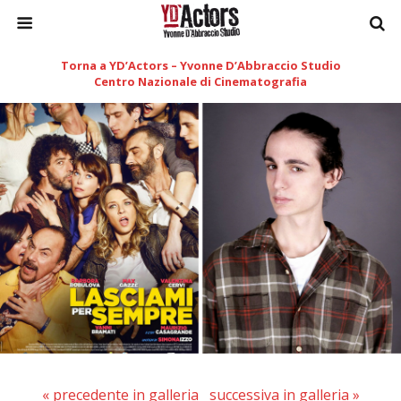
Torna a YD’Actors – Yvonne D’Abbraccio Studio
Centro Nazionale di Cinematografia
« precedente in galleria
successiva in galleria »