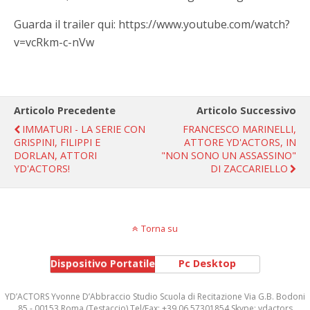
Guarda il trailer qui: https://www.youtube.com/watch?
v=vcRkm-c-nVw
Articolo Precedente
Articolo Successivo
IMMATURI - LA SERIE CON
FRANCESCO MARINELLI,
GRISPINI, FILIPPI E
ATTORE YD'ACTORS, IN
DORLAN, ATTORI
"NON SONO UN ASSASSINO"
YD'ACTORS!
DI ZACCARIELLO
Torna su
Dispositivo Portatile
Pc Desktop
YD’ACTORS Yvonne D’Abbraccio Studio Scuola di Recitazione Via G.B. Bodoni
85 - 00153 Roma (Testaccio) Tel/Fax: +39 06 57301854 Skype: ydactors