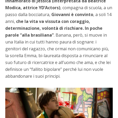
Innamorato di Jessica (interpretata da Beatrice
Modica, attrice YD’Actors)
, compagna di scuola, a un
passo dalla bocciatura,
Giovanni è convinto
, a soli 14
anni,
che la vita va vissuta con coraggio,
determinazione, volontà di rischiare. In poche
parole “alla brasiliana”
. Banana, però, si muove in
una Italia in cui tutti hanno paura di sognare: i
genitori del ragazzo, che ormai non comunicano più,
la sorella Emma, bi-laureata disposta a rinunciare al
suo futuro di ricercatrice e all’uomo che ama, e che lei
definisce un “fallito bipolare” perché lui non vuole
abbandonare i suoi principi.