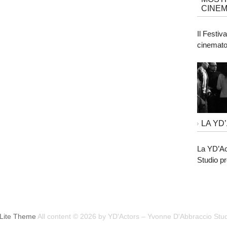
CINEM
Il Festiv
cinematog
LA YD
La YD’Ac
Studio pr
Lite Theme
All content © 2026 by YD'Actors – Yvonne D'Abbraccio Stu