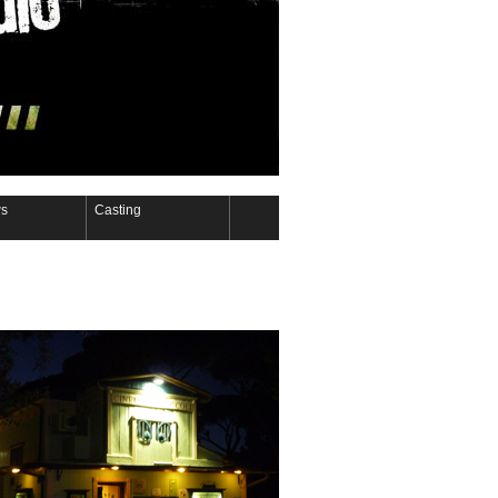
s
Casting