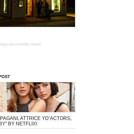
ings are currently closed.
 POST
 PAGANI, ATTRICE YD’ACTORS,
BY” BY NETFLIX!