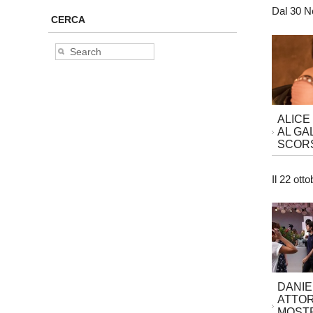
Dal 30 N
CERCA
ALICE
AL GA
SCORS
Il 22 ott
DANIE
ATTOR
MOSTR