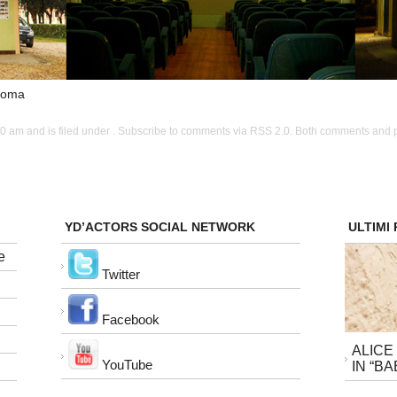
 Roma
RSS 2.0
0 am and is filed under . Subscribe to comments via
. Both comments and p
YD’ACTORS SOCIAL NETWORK
ULTIMI
e
Twitter
Facebook
ALICE
YouTube
IN “BA