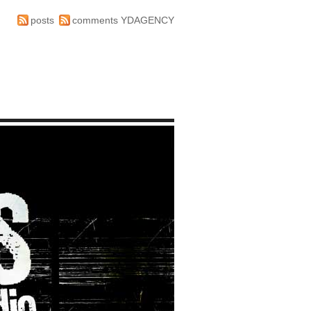
posts
comments
YDAGENCY