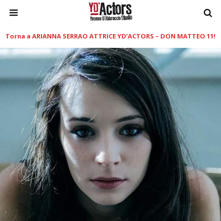
Torna a ARIANNA SERRAO ATTRICE YD’ACTORS – DON MATTEO 11!