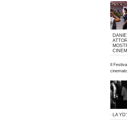
DANIE
ATTOR
MOSTR
CINEM
Il Festiv
cinematog
LA YD