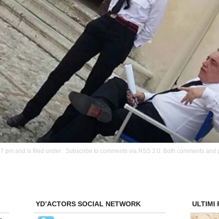
RSS 2.0
7 pm and is filed under . Subscribe to comments via
. Both comments and p
YD’ACTORS SOCIAL NETWORK
ULTIMI