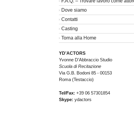
F.A.Q. – Trovare lavoro come attor
Dove siamo
Contatti
Casting
Torna alla Home
YD’ACTORS
Yvonne D’Abbraccio Studio
Scuola di Recitazione
Via G.B. Bodoni 85 - 00153
Roma (Testaccio)
Tel/Fax:
+39 06 57301854
Skype:
ydactors