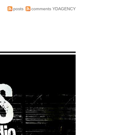
posts
comments
YDAGENCY