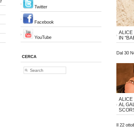
e
Twitter
Facebook
ALICE
YouTube
IN “BA
Dal 30 N
CERCA
ALICE
AL GA
SCORS
Il 22 ott