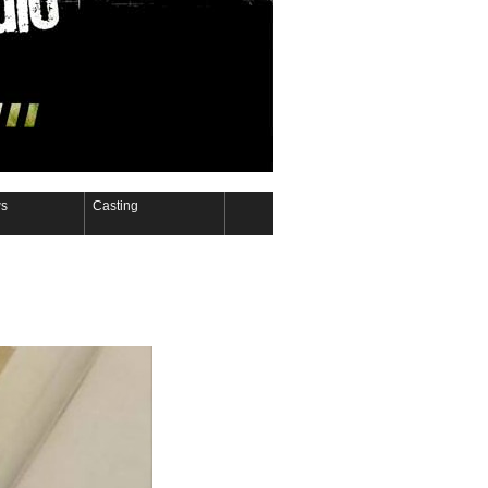
s
Casting