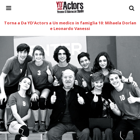
Torna a Da YD’Actors a Un medico in famiglia 10: Mihaela Dorlan
e Leonardo Vanessi