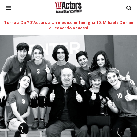
Torna a Da YD’Actors a Un medico in famiglia 10: Mihaela Dorlan
e Leonardo Vanessi