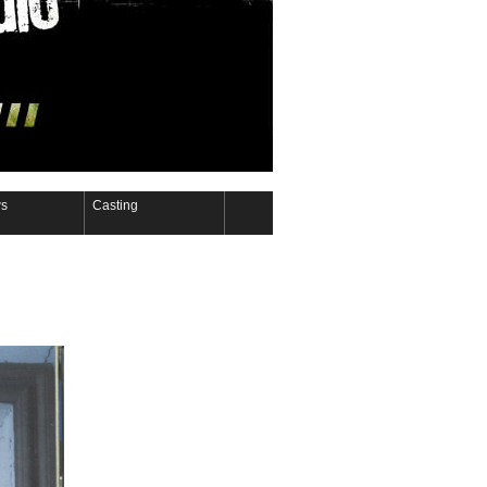
s
Casting