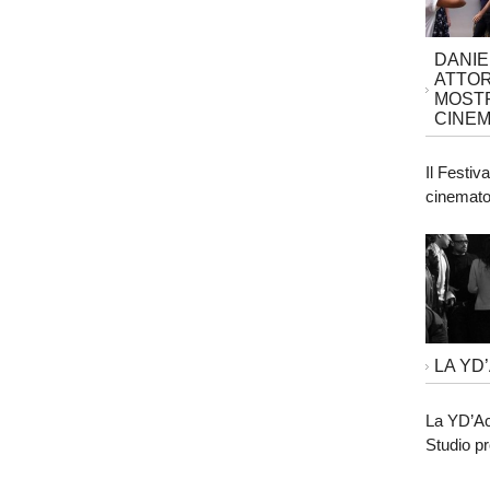
DANIE
ATTOR
MOSTR
CINEM
Il Festiv
cinematog
LA YD
La YD’Ac
Studio pr