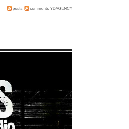
posts
comments
YDAGENCY