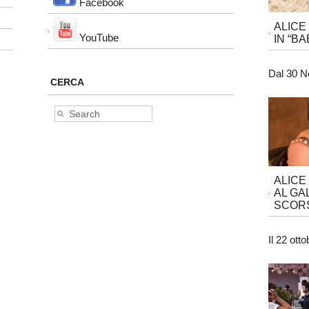
Facebook
ALICE
YouTube
IN “BA
Dal 30 N
CERCA
ALICE
AL GA
SCORS
Il 22 ott