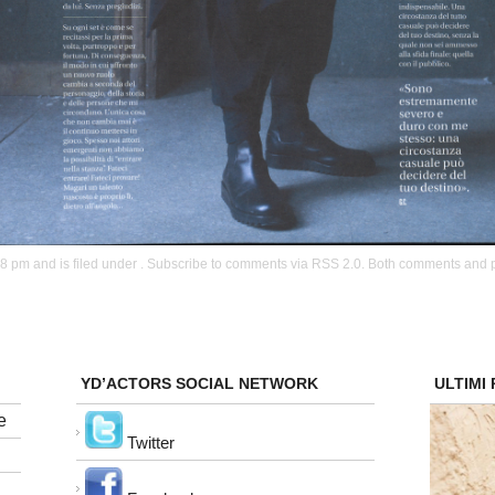
RSS 2.0
8 pm and is filed under . Subscribe to comments via
. Both comments and p
YD’ACTORS SOCIAL NETWORK
ULTIMI
e
Twitter