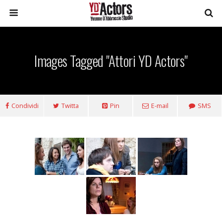
Images Tagged "Attori YD Actors"
Condividi
Twitta
Pin
E-mail
SMS