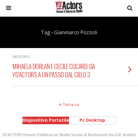
Tag › Gianmarco Pozzoli
09/02/2015
MIHAELA DORLAN E CECILE COCARD: DA
YD’ACTORS A UN PASSO DAL CIELO 3
Torna su
Dispositivo Portatile
Pc Desktop
YD’ACTORS Yvonne D’Abbraccio Studio Scuola di Recitazione Via G.B. Bodoni