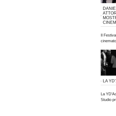
DANIE
ATTOR
MOSTR
CINEM
Il Festiv
cinematog
LA YD
La YD’Ac
Studio pr