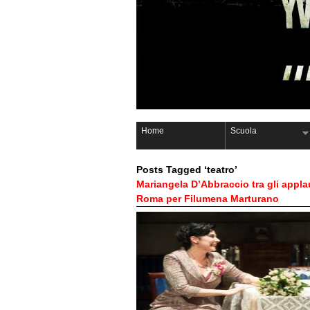
Home
Scuola
Posts Tagged ‘teatro’
Mariangela D’Abbraccio tra gli appla
Roma per Filumena Marturano