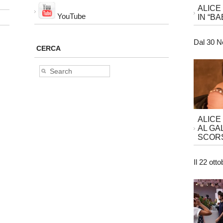
ALICE
YouTube
IN “BA
Dal 30 N
CERCA
ALICE
AL GA
SCORS
Il 22 ott