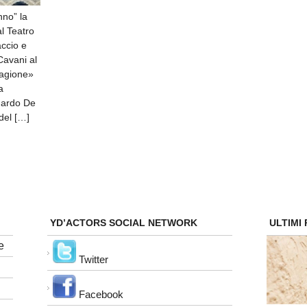
nno” la
l Teatro
ccio e
Cavani al
ragione»
a
duardo De
del […]
angela
braccio
ausi
YD’ACTORS SOCIAL NETWORK
ULTIMI
e
a
Twitter
mena
Facebook
urano