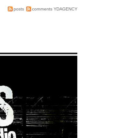
posts
comments
YDAGENCY