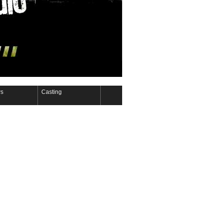
s
Casting