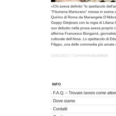
«Chi aveva definito “lo spettacolo dell’a
“Filumena Marturano” messa in scena a
Quirino di Roma da Mariangela D’Abbra
Geppy Gleijeses con la regia di Liliana 
suo debutto nella prosa aveva proprio 
afferma Francesco Bongarrà, giornalist
culturale dell’Ansa. Lo spettacolo di E
Filippo, una delle commedia più amate 
su
14/01/2017 |
Commenti disabilitati
Mari
D’Ab
tra
gli
appl
INFO
a
F.A.Q. – Trovare lavoro come attor
Rom
per
Dove siamo
Filu
Contatti
Mart