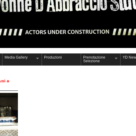
Media Gallery
Produzioni
Prenotazione
YD New
Selezione
usi a