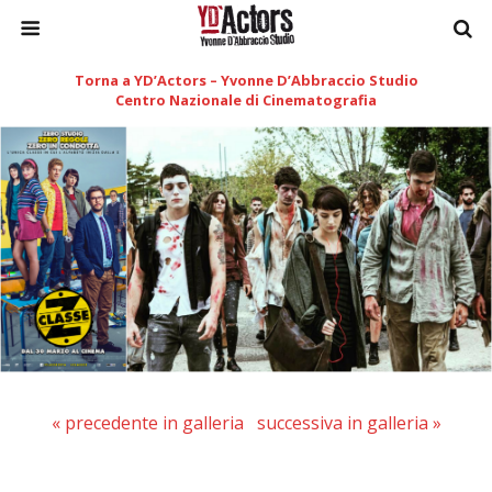
Torna a YD’Actors – Yvonne D’Abbraccio Studio
Centro Nazionale di Cinematografia
« precedente in galleria
successiva in galleria »