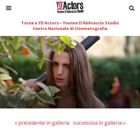
Torna a YD’Actors – Yvonne D’Abbraccio Studio
Centro Nazionale di Cinematografia
« precedente in galleria
successiva in galleria »