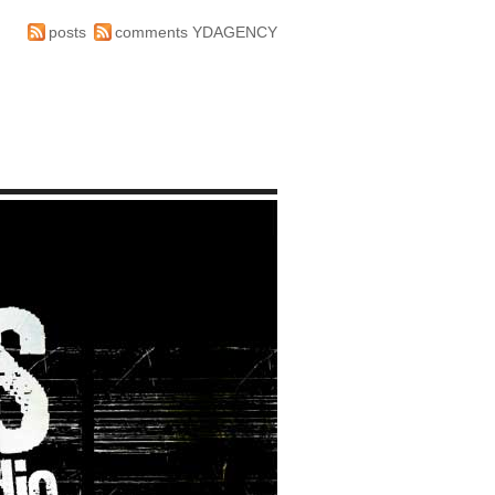
posts
comments
YDAGENCY