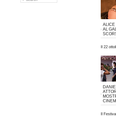
ALICE
AL GA
SCORS
Il 22 ott
DANIE
ATTOR
MOSTR
CINEM
Il Festiv