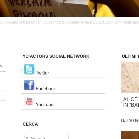
RSS 2.0
05 pm and is filed under . Subscribe to comments via
. Both comments and 
YD’ACTORS SOCIAL NETWORK
ULTIMI
e
Twitter
Facebook
ALICE
YouTube
IN “BA
Dal 30 N
CERCA