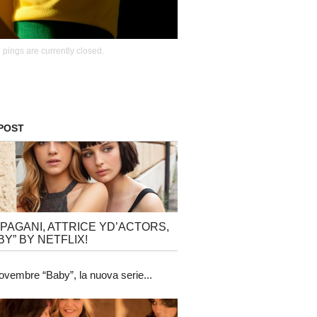
pings are currently closed.
 POST
 PAGANI, ATTRICE YD’ACTORS,
BY” BY NETFLIX!
ovembre “Baby”, la nuova serie...