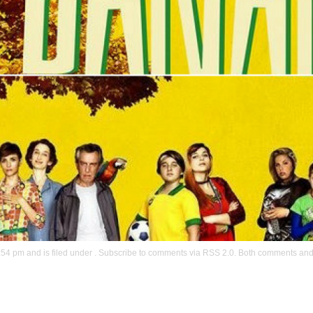
RSS 2.0
54 pm and is filed under . Subscribe to comments via
. Both comments and 