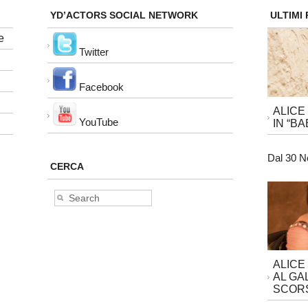
YD’ACTORS SOCIAL NETWORK
ULTIMI
e
Twitter
Facebook
ALICE
YouTube
IN “BA
Dal 30 N
CERCA
ALICE
AL GA
SCORS