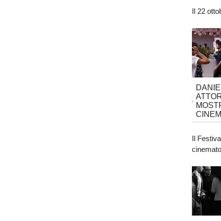
Il 22 ott
DANIE
ATTOR
MOSTR
CINEM
Il Festiv
cinematog