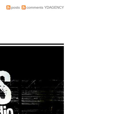
posts
comments
YDAGENCY