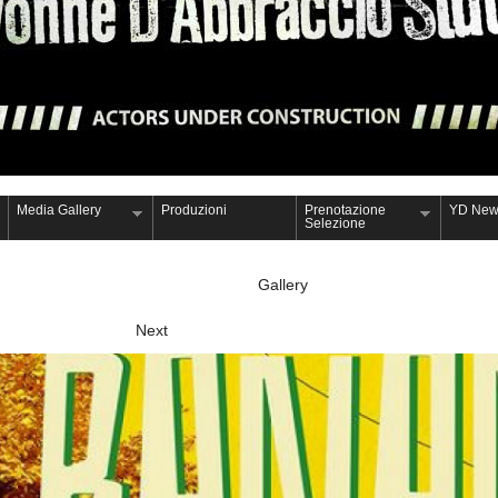
Media Gallery
Produzioni
Prenotazione
YD New
Selezione
Gallery
Next